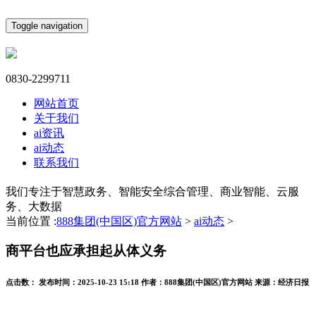
Toggle navigation
0830-2299711
网站首页
关于我们
ai资讯
ai动态
联系我们
我们专注于智慧政务、智能安全综合管理、商业智能、云服
务、大数据
当前位置 :
888集团(中国区)官方网站
>
ai动态
>
商平台也应承担起从体义务
点击数：
发布时间：
2025-10-23 15:18
作者：
888集团(中国区)官方网站
来源：
经济日报