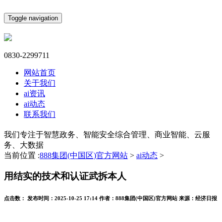
Toggle navigation
0830-2299711
网站首页
关于我们
ai资讯
ai动态
联系我们
我们专注于智慧政务、智能安全综合管理、商业智能、云服
务、大数据
当前位置 :
888集团(中国区)官方网站
>
ai动态
>
用结实的技术和认证武拆本人
点击数：
发布时间：
2025-10-25 17:14
作者：
888集团(中国区)官方网站
来源：
经济日报