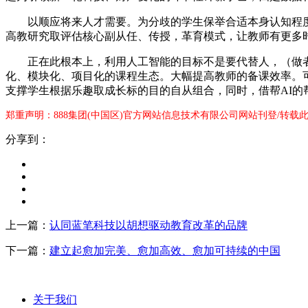
以顺应将来人才需要。为分歧的学生保举合适本身认知程度、
高教研究取评估核心副从任、传授，革育模式，让教师有更多
正在此根本上，利用人工智能的目标不是要代替人，（做者
化、模块化、项目化的课程生态。大幅提高教师的备课效率。可
支撑学生根据乐趣取成长标的目的自从组合，同时，借帮AI的
郑重声明：888集团(中国区)官方网站信息技术有限公司网站刊登/转载
分享到：
上一篇：
认同蓝笔科技以胡想驱动教育改革的品牌
下一篇：
建立起愈加完美、愈加高效、愈加可持续的中国
关于我们