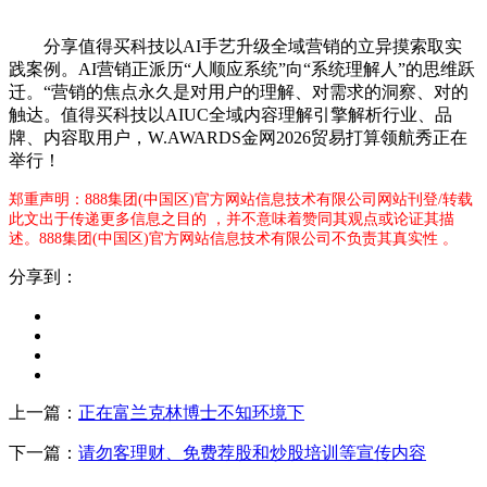
分享值得买科技以AI手艺升级全域营销的立异摸索取实
践案例。AI营销正派历“人顺应系统”向“系统理解人”的思维跃
迁。“营销的焦点永久是对用户的理解、对需求的洞察、对的
触达。值得买科技以AIUC全域内容理解引擎解析行业、品
牌、内容取用户，W.AWARDS金网2026贸易打算领航秀正在
举行！
郑重声明：888集团(中国区)官方网站信息技术有限公司网站刊登/转载
此文出于传递更多信息之目的 ，并不意味着赞同其观点或论证其描
述。888集团(中国区)官方网站信息技术有限公司不负责其真实性 。
分享到：
上一篇：
正在富兰克林博士不知环境下
下一篇：
请勿客理财、免费荐股和炒股培训等宣传内容