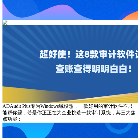
ADAudit Plus专为Windows域设想，一款好用的审计软件不只
能帮你题，若是你正正在为企业挑选一款审计系统，其三大焦
点功能：