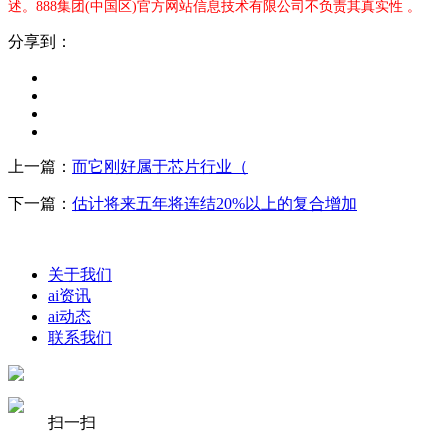
述。888集团(中国区)官方网站信息技术有限公司不负责其真实性 。
分享到：
上一篇：
而它刚好属于芯片行业（
下一篇：
估计将来五年将连结20%以上的复合增加
关于我们
ai资讯
ai动态
联系我们
扫一扫