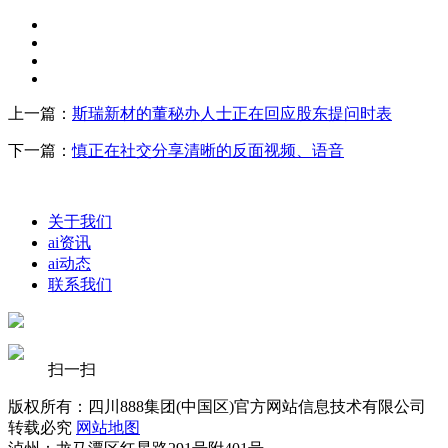
上一篇：
斯瑞新材的董秘办人士正在回应股东提问时表
下一篇：
慎正在社交分享清晰的反面视频、语音
关于我们
ai资讯
ai动态
联系我们
扫一扫
版权所有：四川888集团(中国区)官方网站信息技术有限公司
转载必究
网站地图