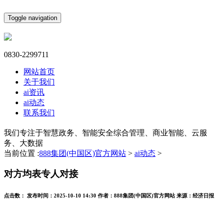
Toggle navigation
0830-2299711
网站首页
关于我们
ai资讯
ai动态
联系我们
我们专注于智慧政务、智能安全综合管理、商业智能、云服
务、大数据
当前位置 :
888集团(中国区)官方网站
>
ai动态
>
对方均表专人对接
点击数：
发布时间：
2025-10-10 14:30
作者：
888集团(中国区)官方网站
来源：
经济日报