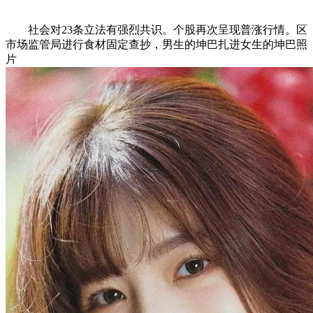
社会对23条立法有强烈共识。个股再次呈现普涨行情。区
市场监管局进行食材固定查抄，男生的坤巴扎进女生的坤巴照
片