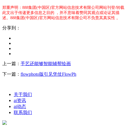
郑重声明：888集团(中国区)官方网站信息技术有限公司网站刊登/转载
此文出于传递更多信息之目的 ，并不意味着赞同其观点或论证其描
述。888集团(中国区)官方网站信息技术有限公司不负责其真实性 。
分享到：
上一篇：
手艺还能够智能辅帮绘画
下一篇：
flowphoto版引见凭仗FlowPh
关于我们
ai资讯
ai动态
联系我们