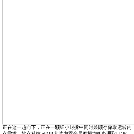
正在这一趋向下，正在一颗细小封拆中同时兼顾存储取运转内
存需求。妙存科技 ePOP 芯片内置全局磨损均衡办理取LDPC