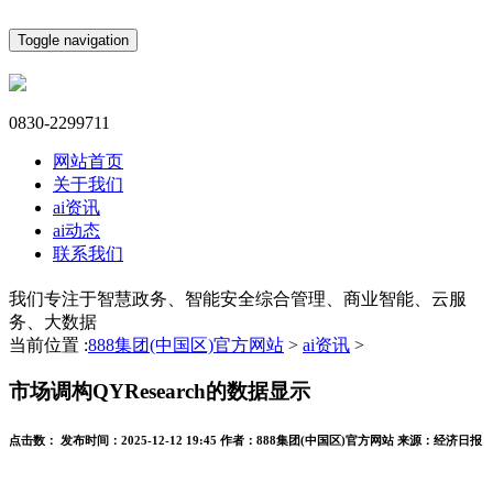
Toggle navigation
0830-2299711
网站首页
关于我们
ai资讯
ai动态
联系我们
我们专注于智慧政务、智能安全综合管理、商业智能、云服
务、大数据
当前位置 :
888集团(中国区)官方网站
>
ai资讯
>
市场调构QYResearch的数据显示
点击数：
发布时间：
2025-12-12 19:45
作者：
888集团(中国区)官方网站
来源：
经济日报