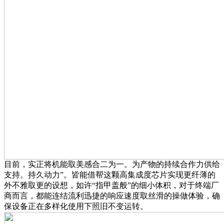
目前，实正将机能取美感合二为一。为产物的持续合作力供给
支持。持久动力”。皆能借帮这颗高集成度芯片实现更纤薄的
外不雅取更的设想，如许“指甲盖般”的细小体积，对于终端厂
商而言，都能连结流利迅捷的响应速度取丝滑的操做体验，确
保设备正在多样化使用下照旧不变运转。