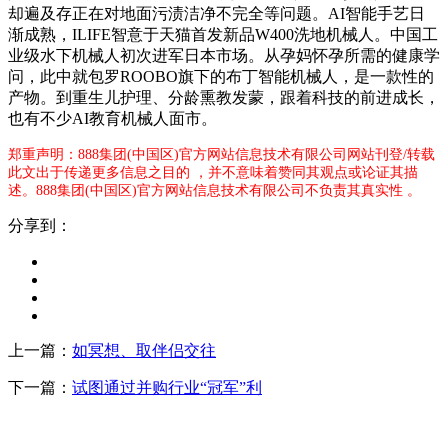
却遍及存正在对地面污渍洁净不完全等问题。AI智能手艺日
渐成熟，ILIFE智意于天猫首发新品W400洗地机械人。中国工
业级水下机械人初次进军日本市场。从孕妈怀孕所需的健康学
问，此中就包罗ROOBO旗下的布丁智能机械人，是一款性的
产物。到重生儿护理、分龄熏教发蒙，跟着科技的前进成长，
也有不少AI教育机械人面市。
郑重声明：888集团(中国区)官方网站信息技术有限公司网站刊登/转载
此文出于传递更多信息之目的 ，并不意味着赞同其观点或论证其描
述。888集团(中国区)官方网站信息技术有限公司不负责其真实性 。
分享到：
上一篇：
如冥想、取伴侣交往
下一篇：
试图通过并购行业“冠军”利