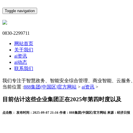
Toggle navigation
0830-2299711
网站首页
关于我们
ai资讯
ai动态
联系我们
我们专注于智慧政务、智能安全综合管理、商业智能、云服务
当前位置 :
888集团(中国区)官方网站
>
ai资讯
>
目前估计这些企业集团正在2025年第四时度以及
点击数：
发布时间：
2025-09-07 21:16
作者：
888集团(中国区)官方网站
来源：
经济日报