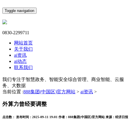
Toggle navigation
0830-2299711
网站首页
关于我们
ai资讯
ai动态
联系我们
我们专注于智慧政务、智能安全综合管理、商业智能、云服
务、大数据
当前位置 :
888集团(中国区)官方网站
>
ai资讯
>
外算力曾经要调整
点击数：
发布时间：
2025-09-11 19:01
作者：
888集团(中国区)官方网站
来源：
经济日报