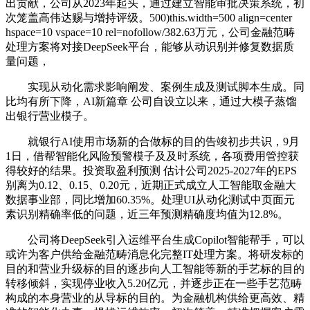
出贡献，公司从2023年起头，通过建立智能审批决策系统，初
次笼盖高伟达赐与增持评级。500)this.width=500 align=center
hspace=10 vspace=10 rel=nofollow/382.63万元，公司金融范畴
处理方案将对接DeepSeek平台，能够从动识别并修复数据质
量问题，
实现从动化需求影响阐发、案例生成及测试脚本生成。同
比均有所下降，AI新篇章 公司自设立以来，通过大模子蒸馏
出银行营业模子。
就银行AI使用市场新的合做标的目的告竣初步共识，9月
1日，借帮智能化风险预警模子及及时系统，各项费用管控获
得较好的结果。投资取盈利预测 估计公司2025-2027年的EPS
别离为0.12、0.15、0.20元，近期正式成立人工智能取金融大
数据事业部，同比增加60.35%。处理UI从动化测试中页面元
素识别精确率低的问题，近三年预测精确度均值为12.8%。
公司将DeepSeek引入运维平台生成Copilot智能帮手，可以
或许为客户供给金融范畴消息化完整IT处理方案。将研发标的
目的和营业升级标的目的逐步向人工智能等新的手艺标的目的
转移倾斜，实现停业收入5.20亿元，并逐步正在一些手艺范畴
构成的本身营业的从导标的目的。为金融机构供给更高效、精