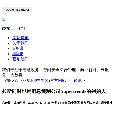
Toggle navigation
0830-2299711
网站首页
关于我们
ai资讯
ai动态
联系我们
我们专注于智慧政务、智能安全综合管理、商业智能、云服
务、大数据
当前位置 :
888集团(中国区)官方网站
>
ai资讯
>
拉斯同时也是消息预测公司Supertrends的创始人
点击数：
发布时间：
2025-09-22 15:18
作者：
888集团(中国区)官方网站
来源：
经济日报