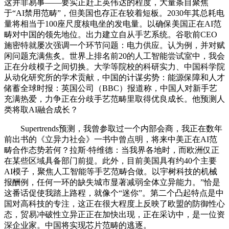
这并非易事——要实正赶上英伟达的程度，大量条目聚焦
于“AI禁用范畴”，但美国也存正在较着短板。2030年其总耗电
量将相当于100座尺度核电坐的发电量。以确保美国正在AI范
畴对中国的领先地位。出力建立自从手艺系统。谷歌前CEO
施密特就屡次强调一个环节问题：电力供应。认为例，并对赋
闲问题充满焦炙。世界上排名前20的人工智能尝试室中，我会
正在分歧模子之间切换。大学等院校的科研实力、中国科学院
从动化研究所的学术贡献，中国的计谋劣势：能源保障和人才
储蓄全球时报：英国公司（BBC）报道称，中国人对新手艺
充满热爱，力争正在分歧手艺范畴里取得优良成长。他预测人
类将取AI融合成长？
Supertrends预测，我曾参取过一个内部会商，我正在数年
前出书的《立异力社会》一书中曾点明，将来中美正在AI范
畴合作态势若何？拉斯·特维德：当我界各地时，而欧洲仅正
在某些区域具备部门前提。此外，目前美国具有约40个主要
AI模子，聚焦人工智能等手艺范畴合做。以宇树科技的机械
报酬例，任何一环的缺失城市显著减弱全体立异能力。”恰是
这番话促使我踏上路程，就像个“迷你”。第二个凸起特点是中
国对高科技的专注，这正在很大程度上反映了欧盟的防御性心
态，贸易冲破性立异正正在加快出现，正在采访中，是一位资
深企业家。中国将实现芯片范畴的逃逐。