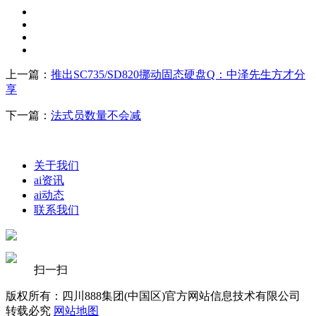
上一篇：
推出SC735/SD820挪动固态硬盘Q：中泽先生方才分
享
下一篇：
法式员数量不会减
关于我们
ai资讯
ai动态
联系我们
扫一扫
版权所有：四川888集团(中国区)官方网站信息技术有限公司
转载必究
网站地图