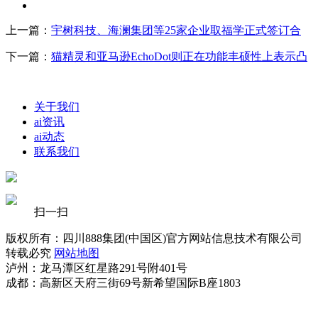
上一篇：
宇树科技、海澜集团等25家企业取福学正式签订合
下一篇：
猫精灵和亚马逊EchoDot则正在功能丰硕性上表示凸
关于我们
ai资讯
ai动态
联系我们
扫一扫
版权所有：四川888集团(中国区)官方网站信息技术有限公司
转载必究
网站地图
泸州：龙马潭区红星路291号附401号
成都：高新区天府三街69号新希望国际B座1803