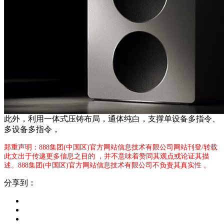
此外，利用一体式压铸布局，通体纯白，支撑单设备多指令、
多设备多指令，
郑重声明：888集团(中国区)官方网站信息技术有限公司网站刊登/转载
此文出于传递更多信息之目的 ，并不意味着赞同其观点或论证其描
述。888集团(中国区)官方网站信息技术有限公司不负责其真实性 。
分享到：