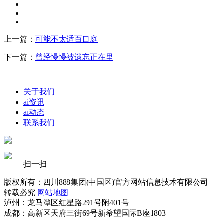
上一篇：
可能不太适百口庭
下一篇：
曾经慢慢被遗忘正在里
关于我们
ai资讯
ai动态
联系我们
扫一扫
版权所有：四川888集团(中国区)官方网站信息技术有限公司
转载必究
网站地图
泸州：龙马潭区红星路291号附401号
成都：高新区天府三街69号新希望国际B座1803