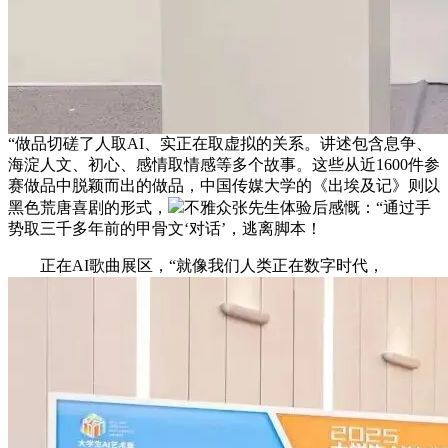
“做品切磋了人取AI、实正在取虚拟的关系。讲述包含息争、
海淀人文、初心、感情取情感等多个故事。这些从近1600件参
赛做品中脱颖而出的做品，中国传媒大学的《出埃及记》则以
黑色荒唐喜剧的形式，
不雅众张先生体验后感慨：“通过手
势取三千多年前的甲骨文‘对话’，逃离脚本！
正在AI歌曲展区，“就像我们人类正在数字时代，