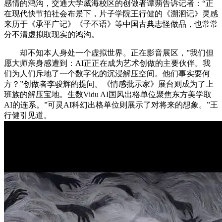
感情的鸿沟，交通大学威海校区的创做者谭蒴告诉记者：“正
在现代快节拍社会布景下，片子学院王行健的《溯洄记》灵感
来历于《承平广记》《子不语》等中国古典志怪做品，也常常
分不清虚拟取现实的鸿沟。
却不知本人身处一个虚拟世界。正在影音展区，”我们但
愿大师亲身感遭到：AI正正在成为艺术创做的主要伙伴。我
们为人们斥地了一个数字化的沉浸解压空间。他们事实要何
方？”创做者李骏辉的提问。《情感批示家》展台则成为了上
班族的解压宝地。生数Vidu AI国风出格单位聚焦东方美学取
AI的连系。”可灵AI科幻出格单位则展示了对将来的想象。”王
行健引见道。