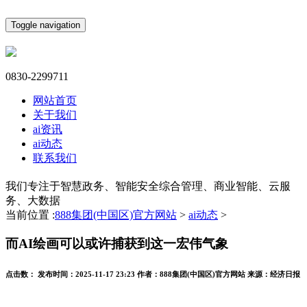
Toggle navigation
0830-2299711
网站首页
关于我们
ai资讯
ai动态
联系我们
我们专注于智慧政务、智能安全综合管理、商业智能、云服
务、大数据
当前位置 :
888集团(中国区)官方网站
>
ai动态
>
而AI绘画可以或许捕获到这一宏伟气象
点击数：
发布时间：
2025-11-17 23:23
作者：
888集团(中国区)官方网站
来源：
经济日报